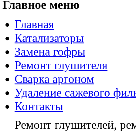
Главное меню
Главная
Катализаторы
Замена гофры
Ремонт глушителя
Сварка аргоном
Удаление сажевого фил
Контакты
Шаблоны Joomla 3 здесь:
Ремонт глушителей, рем
http://www.joomla3x.ru/joomla3-template